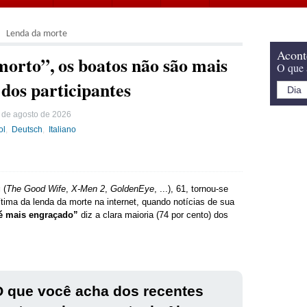
Lenda da morte
Acont
orto”, os boatos não são mais
O que 
dos participantes
 de agosto de 2026
ol
Deutsch
Italiano
g
(
The Good Wife
,
X-Men 2
,
GoldenEye
, ...), 61, tornou-se
ítima da lenda da morte na internet, quando notícias de sua
é mais engraçado”
diz a clara maioria (74 por cento) dos
 que você acha dos recentes