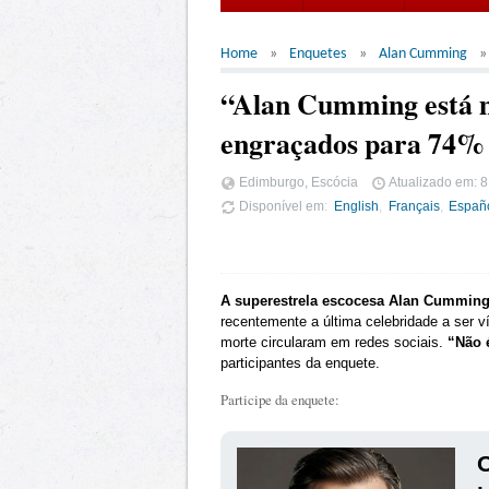
Home
Enquetes
Alan Cumming
“Alan Cumming está m
engraçados para 74% 
Edimburgo, Escócia
Atualizado em:
8
Disponível em
English
Français
Españ
A superestrela escocesa Alan Cummin
recentemente a última celebridade a ser v
morte circularam em redes sociais.
“Não 
participantes da enquete.
Participe da enquete:
O