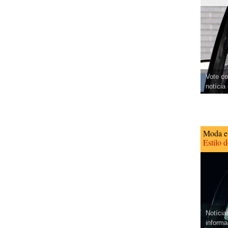
Vote co
notícia
Moda e
Estilo 
Notícia
informa