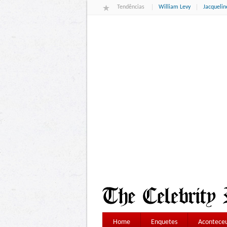
Tendências
William Levy
Jacqueli
Home
Enquetes
Aconteceu