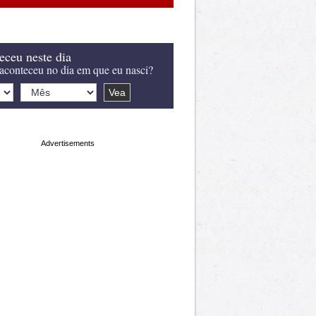
eceu neste dia
aconteceu no dia em que eu nasci?