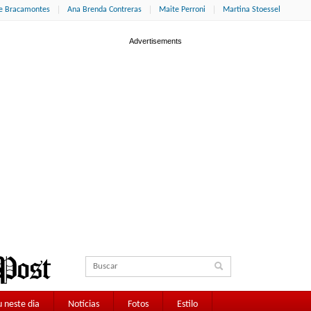
ne Bracamontes
Ana Brenda Contreras
Maite Perroni
Martina Stoessel
 neste dia
Notícias
Fotos
Estilo