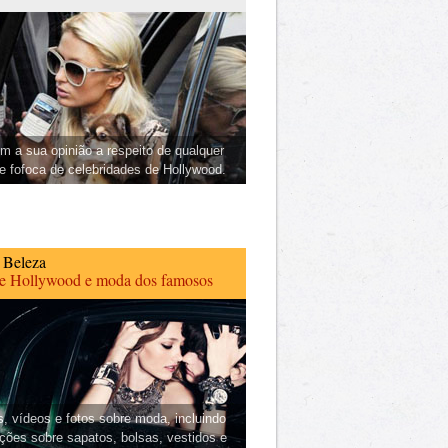
m a sua opinião a respeito de qualquer
 e fofoca de celebridades de Hollywood.
 Beleza
de Hollywood e moda dos famosos
s, vídeos e fotos sobre moda, incluindo
ções sobre sapatos, bolsas, vestidos e