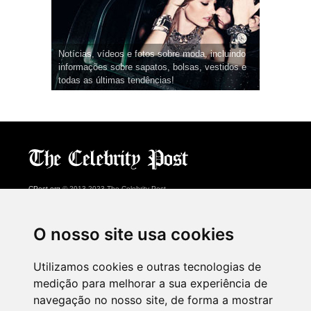
Notícias, vídeos e fotos sobre moda, incluindo
informações sobre sapatos, bolsas, vestidos e
todas as últimas tendências!
CPost.org
© 2013-2023 The Celebrity Post.
Todos os direitos reservados.
Terms of Use
|
Privacy
|
Cookies Policy
(
Centro de preferências
)
O nosso site usa cookies
About Us
Utilizamos cookies e outras tecnologias de
Advertising
medição para melhorar a sua experiência de
Contact Us
navegação no nosso site, de forma a mostrar