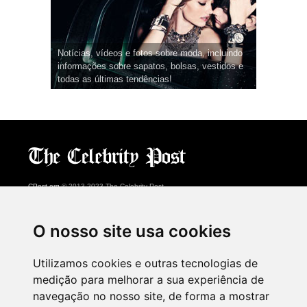
Notícias, vídeos e fotos sobre moda, incluindo
informações sobre sapatos, bolsas, vestidos e
todas as últimas tendências!
CPost.org
© 2013-2023 The Celebrity Post.
Todos os direitos reservados.
Terms of Use
|
Privacy
|
Cookies Policy
(
Centro de preferências
)
O nosso site usa cookies
About Us
Utilizamos cookies e outras tecnologias de
Advertising
medição para melhorar a sua experiência de
Contact Us
navegação no nosso site, de forma a mostrar