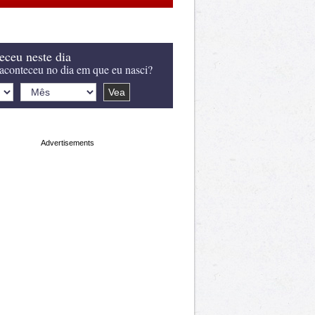
eceu neste dia
aconteceu no dia em que eu nasci?