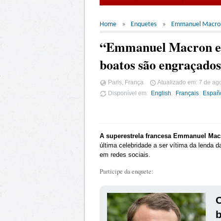
Home
Enquetes
Emmanuel Macro
“Emmanuel Macron es
boatos são engraçados
Paris, França
Atualizado em:
7 de ag
Disponível em
English
Français
Españ
A superestrela francesa Emmanuel Mac
última celebridade a ser vítima da lenda d
em redes sociais.
Participe da enquete:
O
b