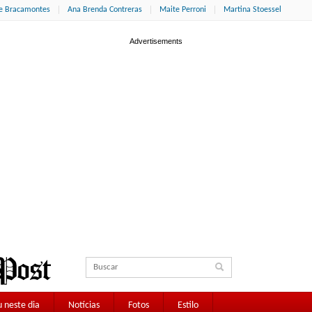
ne Bracamontes
Ana Brenda Contreras
Maite Perroni
Martina Stoessel
 neste dia
Notícias
Fotos
Estilo