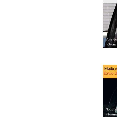
Vote co
notícia
Moda e
Estilo 
Notícia
informa