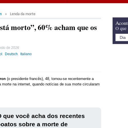
n
Lenda da morte
Acont
tá morto”, 60% acham que os
O que 
osto de 2026
ol
Deutsch
Italiano
ron
(o presidente francês), 48, tornou-se recentemente a
a morte na internet, quando notícias de sua morte circularam
 que você acha dos recentes
oatos sobre a morte de