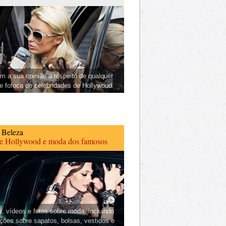
m a sua opinião a respeito de qualquer
 e fofoca de celebridades de Hollywood.
 Beleza
de Hollywood e moda dos famosos
s, vídeos e fotos sobre moda, incluindo
ções sobre sapatos, bolsas, vestidos e