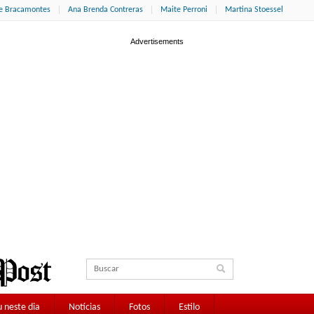
ne Bracamontes
Ana Brenda Contreras
Maite Perroni
Martina Stoessel
 neste dia
Notícias
Fotos
Estilo