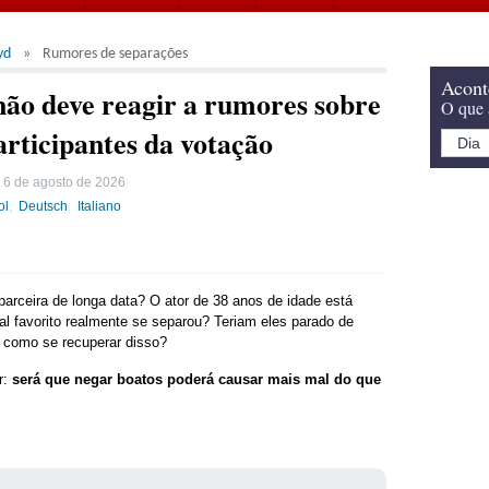
yd
Rumores de separações
Acont
ão deve reagir a rumores sobre
O que 
articipantes da votação
:
6 de agosto de 2026
ol
Deutsch
Italiano
arceira de longa data? O ator de 38 anos de idade está
l favorito realmente se separou? Teriam eles parado de
em como se recuperar disso?
r:
será que negar boatos poderá causar mais mal do que