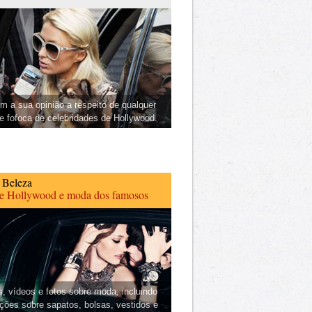
m a sua opinião a respeito de qualquer
 e fofoca de celebridades de Hollywood.
 Beleza
de Hollywood e moda dos famosos
s, vídeos e fotos sobre moda, incluindo
ções sobre sapatos, bolsas, vestidos e