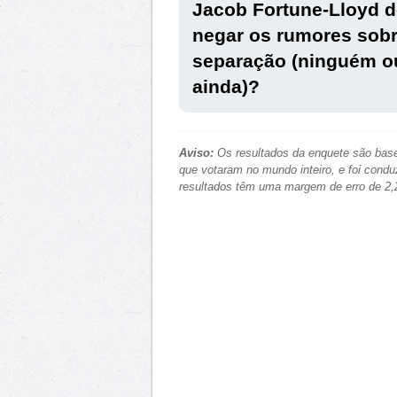
Jacob Fortune-Lloyd d
negar os rumores sob
separação (ninguém o
ainda)?
Aviso:
Os resultados da enquete são base
que votaram no mundo inteiro, e foi condu
resultados têm uma margem de erro de 2,