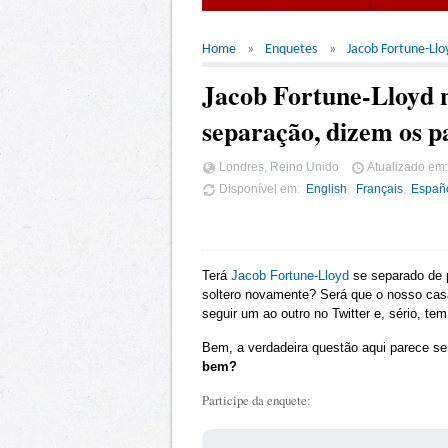
Home
Enquetes
Jacob Fortune-Llo
Jacob Fortune-Lloyd n
separação, dizem os p
Londres, Reino Unido
Atualizado em
Disponível em
English
Français
Españ
Terá
Jacob Fortune-Lloyd
se separado de p
soltero novamente? Será que o nosso casa
seguir um ao outro no Twitter e, sério, t
Bem, a verdadeira questão aqui parece se
bem?
Participe da enquete: