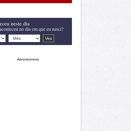
eceu neste dia
aconteceu no dia em que eu nasci?