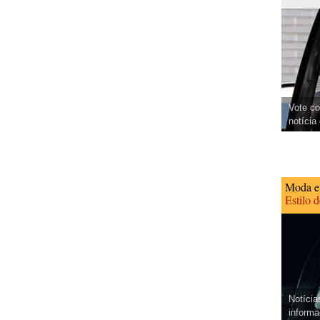
Vote co
notícia
Moda e
Estilo 
Notícia
informa