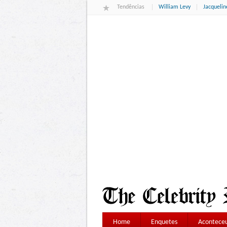
Tendências
William Levy
Jacqueli
Home
Enquetes
Aconteceu