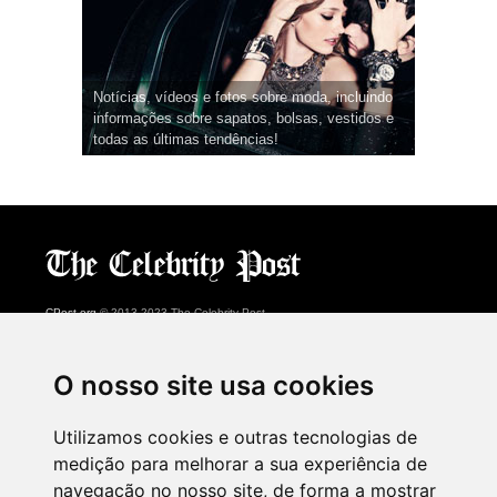
Notícias, vídeos e fotos sobre moda, incluindo
informações sobre sapatos, bolsas, vestidos e
todas as últimas tendências!
CPost.org
© 2013-2023 The Celebrity Post.
Todos os direitos reservados.
Terms of Use
|
Privacy
|
Cookies Policy
(
Centro de preferências
)
O nosso site usa cookies
About Us
Utilizamos cookies e outras tecnologias de
Advertising
medição para melhorar a sua experiência de
Contact Us
navegação no nosso site, de forma a mostrar