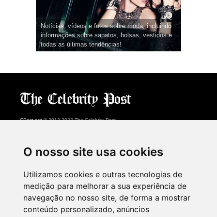
Notícias, vídeos e fotos sobre moda, incluindo
informações sobre sapatos, bolsas, vestidos e
todas as últimas tendências!
CPost.org
© 2013-2023 The Celebrity Post.
Todos os direitos reservados.
Terms of Use
|
Privacy
|
Cookies Policy
(
Centro de preferências
)
O nosso site usa cookies
About Us
Utilizamos cookies e outras tecnologias de
Advertising
medição para melhorar a sua experiência de
Contact Us
navegação no nosso site, de forma a mostrar
conteúdo personalizado, anúncios