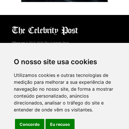
CPost.org
© 2013-2023 The Celebrity Post.
Todos os direitos reservados.
Terms of Use
|
Privacy
|
Cookies Policy
(
Centro de preferências
)
O nosso site usa cookies
About Us
Utilizamos cookies e outras tecnologias de
Advertising
medição para melhorar a sua experiência de
Contact Us
navegação no nosso site, de forma a mostrar
conteúdo personalizado, anúncios
direcionados, analisar o tráfego do site e
Follow us on
Twitter
entender de onde vêm os visitantes.
Find us on
Facebook
Watch us on
YouTube
Concordo
Eu recuso