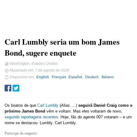
Carl Lumbly seria um bom James
Bond, sugere enquete
Washington, Estados Unidos
Atualizado em:
7 de agosto de 2026
Disponível em
English
Français
Español
Deutsch
Italiano
Os boatos de que
Carl Lumbly
(
Alias
, ...)
seguirá Daniel Craig como o
próximo James Bond
vêm e voltam. Mas eles voltaram de novo,
segundo reportagens recentes
. Hoje, fãs do agente 007 votaram – e um
nome se destacou: Lumbly. Carl Lumbly.
Participe da enquete: