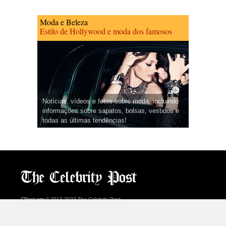
Moda e Beleza
Estilo de Hollywood e moda dos famosos
Notícias, vídeos e fotos sobre moda, incluindo
informações sobre sapatos, bolsas, vestidos e
todas as últimas tendências!
CPost.org
© 2013-2023 The Celebrity Post.
Todos os direitos reservados.
Terms of Use
|
Privacy
|
Cookies Policy
(
Centro de preferências
)