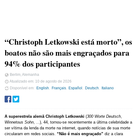
“Christoph Letkowski está morto”, os
boatos não são mais engraçados para
94% dos participantes
Berlim, Alemanha
Atualizado em:
10 de agosto de 2026
Disponível em
English
Français
Español
Deutsch
Italiano
A superestrela alemã Christoph Letkowski
(
300 Worte Deutsch
,
Winnetous Sohn
, ...), 44, tornou-se recentemente a última celebridade a
ser vítima da lenda da morte na internet, quando notícias de sua morte
circularam em redes sociais.
“Não é mais engraçado”
diz a clara