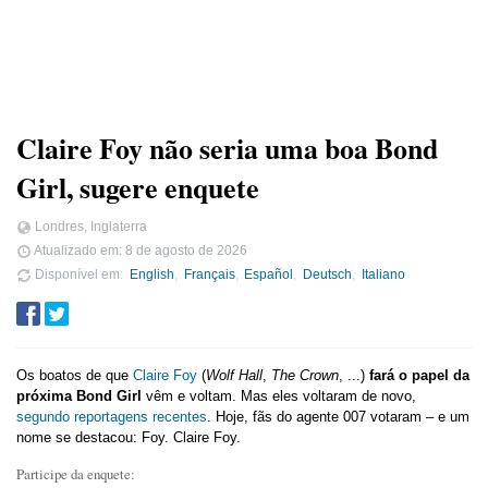
Claire Foy não seria uma boa Bond
Girl, sugere enquete
Londres, Inglaterra
Atualizado em:
8 de agosto de 2026
Disponível em
English
Français
Español
Deutsch
Italiano
Os boatos de que
Claire Foy
(
Wolf Hall
,
The Crown
, ...)
fará o papel da
próxima Bond Girl
vêm e voltam. Mas eles voltaram de novo,
segundo reportagens recentes
. Hoje, fãs do agente 007 votaram – e um
nome se destacou: Foy. Claire Foy.
Participe da enquete: