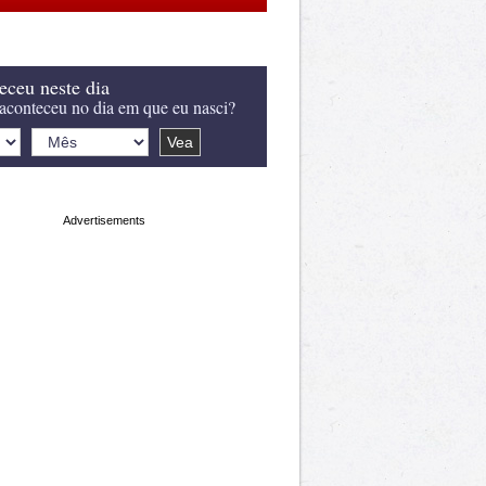
eceu neste dia
aconteceu no dia em que eu nasci?