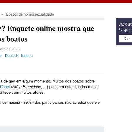
Boatos de homossexualidade
Acont
y? Enquete online mostra que
O que 
s boatos
osto de 2026
ol
Deutsch
Italiano
ada de gay em algum momento. Muitos dos boatos sobre
 Canet
(
Até a Eternidade
, ...) parecem estar ligados à sua
ontece com muitos atores.
de maioria - 79% - dos participantes não acredita que ele