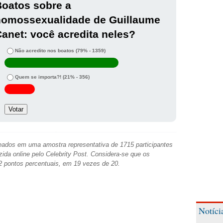
oatos sobre a
homossexualidade de Guillaume
anet: você acredita neles?
Não acredito nos boatos
(79% - 1359)
Quem se importa?!
(21% - 356)
ados em uma amostra representativa de 1715 participantes
zida online pelo Celebrity Post. Considera-se que os
2 pontos percentuais, em 19 vezes de 20.
Notíci