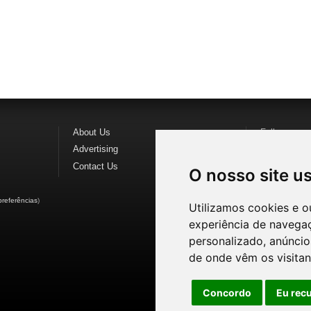
About Us
Follow us o
Advertising
Find us on
F
Contact Us
Watch us o
O nosso site u
preferências
)
Utilizamos cookies e o
experiência de navega
personalizado, anúncios
de onde vêm os visitan
Concordo
Eu rec