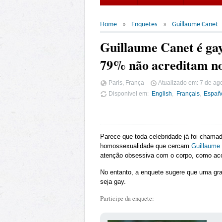
Home
Enquetes
Guillaume Canet
Guillaume Canet é ga
79% não acreditam no
Paris, França
Atualizado em:
7 de ag
Disponível em
English
Français
Españ
Parece que toda celebridade já foi cham
homossexualidade que cercam
Guillaume
atenção obsessiva com o corpo, como ac
No entanto, a enquete sugere que uma gran
seja gay.
Participe da enquete: