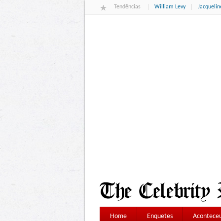
Tendências
William Levy
Jacqueli
Home
Enquetes
Aconteceu