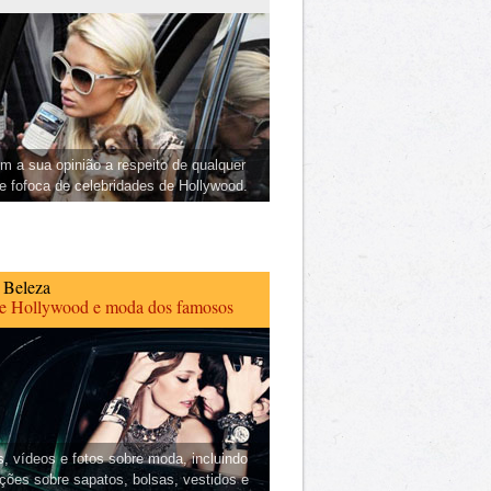
m a sua opinião a respeito de qualquer
 e fofoca de celebridades de Hollywood.
 Beleza
de Hollywood e moda dos famosos
s, vídeos e fotos sobre moda, incluindo
ções sobre sapatos, bolsas, vestidos e