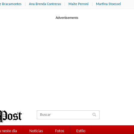
ne Bracamontes
Ana Brenda Contreras
Maite Perroni
Martina Stoessel
 neste dia
Notícias
Fotos
Estilo