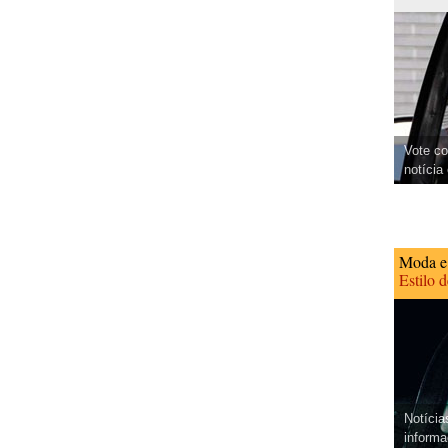
Vote co
notícia
Moda e
Estilo 
Notícia
informa