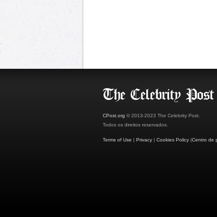
CPost.org
© 2013-2023 The Celebrity Post.
Todos os direitos reservados.
Terms of Use
|
Privacy
|
Cookies Policy
(
Centro de 