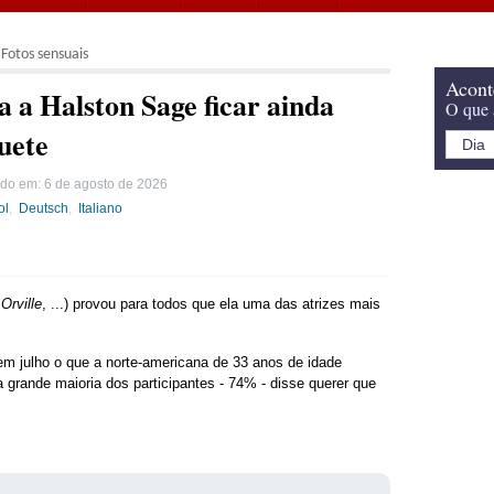
Fotos sensuais
Acont
a a Halston Sage ficar ainda
O que 
uete
ado em:
6 de agosto de 2026
ol
Deutsch
Italiano
Orville
, ...) provou para todos que ela uma das atrizes mais
 julho o que a norte-americana de 33 anos de idade
 a grande maioria dos participantes - 74% - disse querer que