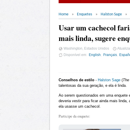
Home
Enquetes
Halston Sage
Usar um cachecol fari
mais linda, sugere enq
Washington, Estados Unidos
Atualiz
Disponível em
English
Français
Españ
Conselhos de estilo
-
Halston Sage
(
The 
talentosas da sua geração, e ela é linda.
Ao serem questionados em uma enquete em
deveria vestir para ficar ainda mais linda,
ela usasse um cachecol.
Participe da enquete: