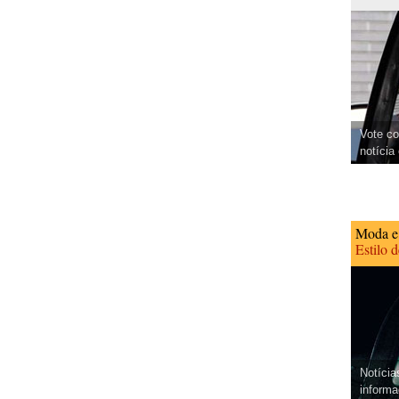
Vote co
notícia
Moda e
Estilo 
Notícia
informa