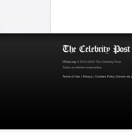
CPost.org
© 2013-2023 The Celebrity Post.
Todos os direitos reservados.
Terms of Use
|
Privacy
|
Cookies Policy
(
Centro de 