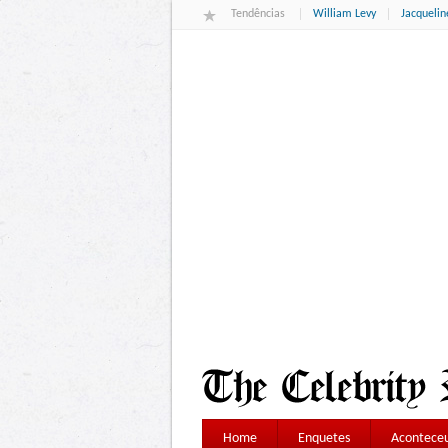
Tendências
William Levy
Jacqueli
Home
Enquetes
Aconteceu