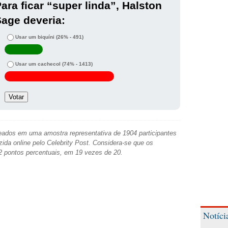
ara ficar “super linda”, Halston
age deveria:
Usar um biquíni
(26% - 491)
Usar um cachecol
(74% - 1413)
ados em uma amostra representativa de 1904 participantes
zida online pelo Celebrity Post. Considera-se que os
2 pontos percentuais, em 19 vezes de 20.
Notíci