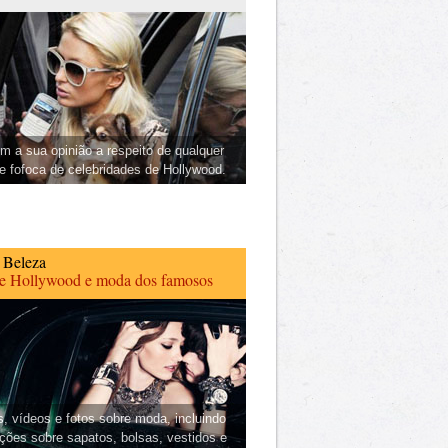
m a sua opinião a respeito de qualquer
 e fofoca de celebridades de Hollywood.
 Beleza
de Hollywood e moda dos famosos
s, vídeos e fotos sobre moda, incluindo
ções sobre sapatos, bolsas, vestidos e