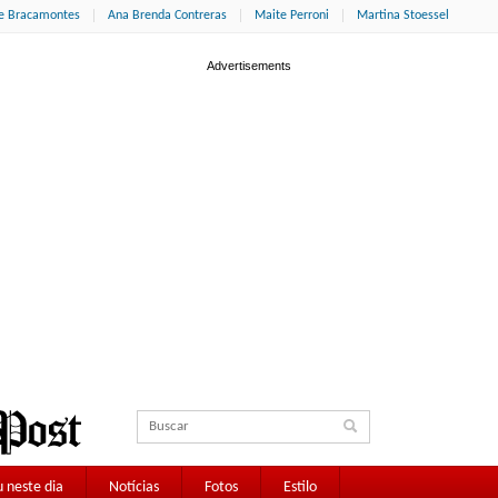
ne Bracamontes
Ana Brenda Contreras
Maite Perroni
Martina Stoessel
 neste dia
Notícias
Fotos
Estilo