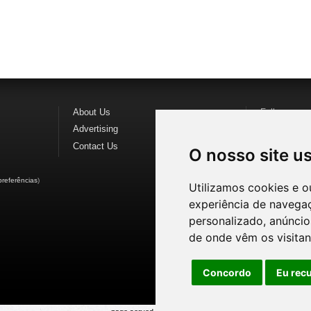
About Us
Follow us o
Advertising
Find us on
F
Contact Us
Watch us o
O nosso site u
preferências
)
Utilizamos cookies e o
experiência de navega
personalizado, anúncios
de onde vêm os visitan
Concordo
Eu rec