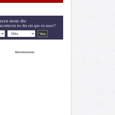
eceu neste dia
aconteceu no dia em que eu nasci?