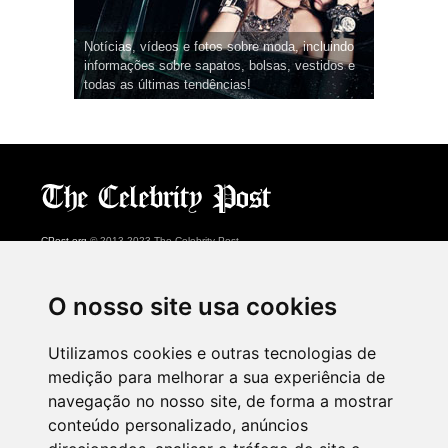
Notícias, vídeos e fotos sobre moda, incluindo
informações sobre sapatos, bolsas, vestidos e
todas as últimas tendências!
CPost.org
© 2013-2023 The Celebrity Post.
Todos os direitos reservados.
Terms of Use
|
Privacy
|
Cookies Policy
(
Centro de preferências
)
O nosso site usa cookies
About Us
Utilizamos cookies e outras tecnologias de
Advertising
medição para melhorar a sua experiência de
Contact Us
navegação no nosso site, de forma a mostrar
conteúdo personalizado, anúncios