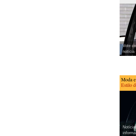
Vote co
notícia
Moda e
Estilo 
Notícia
informa