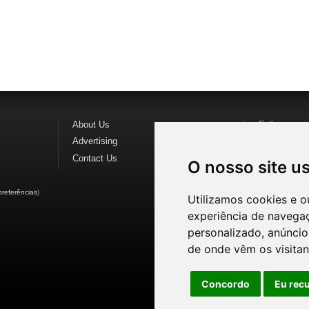
About Us
Follow us o
Advertising
Find us on
F
Contact Us
Watch us o
O nosso site u
preferências
)
Utilizamos cookies e o
experiência de navega
personalizado, anúncios
de onde vêm os visitan
Concordo
Eu rec