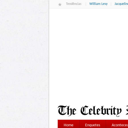
Tendências
William Levy
Jacqueli
Home
Enquetes
Aconteceu