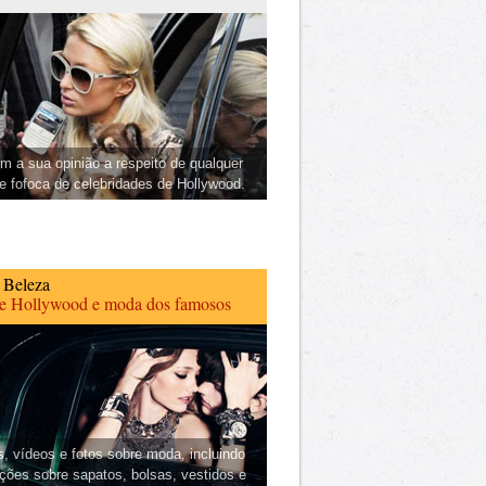
m a sua opinião a respeito de qualquer
 e fofoca de celebridades de Hollywood.
 Beleza
de Hollywood e moda dos famosos
s, vídeos e fotos sobre moda, incluindo
ções sobre sapatos, bolsas, vestidos e