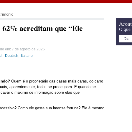
trimônio
Acont
: 62% acreditam que “Ele
O que 
ado em:
7 de agosto de 2026
ol
Deutsch
Italiano
undo?
Quem é o proprietário das casas mais caras, do carro
uais, aparentemente, todos se preocupam. E quando se
s cavar o máximo de informação sobre elas que
excessivo? Como ele gasta sua imensa fortuna? Ele é mesmo