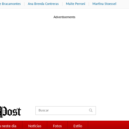
ne Bracamontes
Ana Brenda Contreras
Maite Perroni
Martina Stoessel
 neste dia
Notícias
Fotos
Estilo