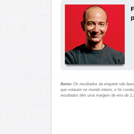
F
p
Aviso:
Os resultados da enquete são base
que votaram no mundo inteiro, e foi condu
resultados têm uma margem de erro de 2,