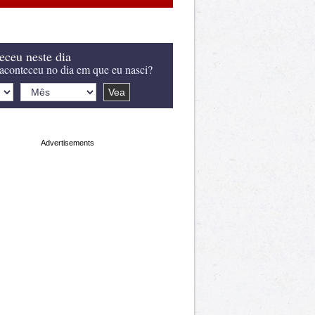
eceu neste dia
aconteceu no dia em que eu nasci?