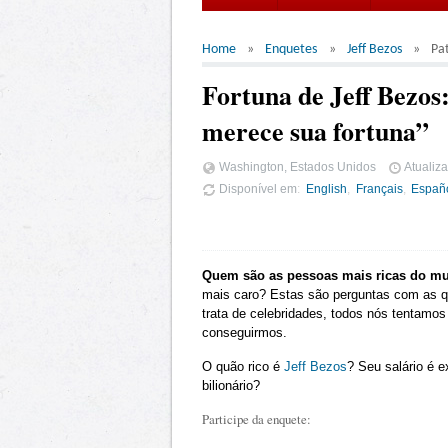
Home
Enquetes
Jeff Bezos
Pa
Fortuna de Jeff Bezos
merece sua fortuna”
Washington, Estados Unidos
Atualiz
Disponível em
English
Français
Españ
Quem são as pessoas mais ricas do m
mais caro? Estas são perguntas com as q
trata de celebridades, todos nós tentamo
conseguirmos.
O quão rico é
Jeff Bezos
? Seu salário é 
bilionário?
Participe da enquete: