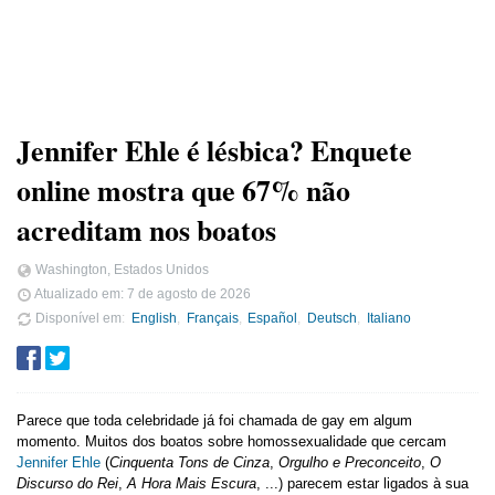
Jennifer Ehle é lésbica? Enquete
online mostra que 67% não
acreditam nos boatos
Washington, Estados Unidos
Atualizado em:
7 de agosto de 2026
Disponível em
English
Français
Español
Deutsch
Italiano
Parece que toda celebridade já foi chamada de gay em algum
momento. Muitos dos boatos sobre homossexualidade que cercam
Jennifer Ehle
(
Cinquenta Tons de Cinza
,
Orgulho e Preconceito
,
O
Discurso do Rei
,
A Hora Mais Escura
, ...) parecem estar ligados à sua