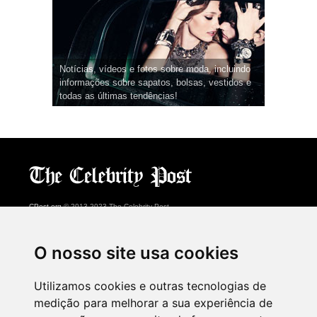
Notícias, vídeos e fotos sobre moda, incluindo
informações sobre sapatos, bolsas, vestidos e
todas as últimas tendências!
CPost.org
© 2013-2023 The Celebrity Post.
Todos os direitos reservados.
Terms of Use
|
Privacy
|
Cookies Policy
(
Centro de preferências
)
O nosso site usa cookies
About Us
Utilizamos cookies e outras tecnologias de
Advertising
medição para melhorar a sua experiência de