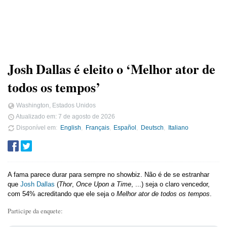
Josh Dallas é eleito o ‘Melhor ator de
todos os tempos’
Washington, Estados Unidos
Atualizado em:
7 de agosto de 2026
Disponível em
English
Français
Español
Deutsch
Italiano
A fama parece durar para sempre no showbiz. Não é de se estranhar
que
Josh Dallas
(
Thor
,
Once Upon a Time
, ...) seja o claro vencedor,
com 54% acreditando que ele seja o
Melhor ator de todos os tempos
.
Participe da enquete: