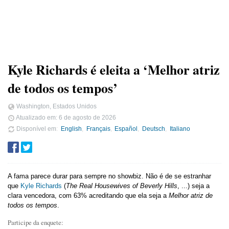
Kyle Richards é eleita a ‘Melhor atriz
de todos os tempos’
Washington, Estados Unidos
Atualizado em:
6 de agosto de 2026
Disponível em
English
Français
Español
Deutsch
Italiano
A fama parece durar para sempre no showbiz. Não é de se estranhar
que
Kyle Richards
(
The Real Housewives of Beverly Hills
, ...) seja a
clara vencedora, com 63% acreditando que ela seja a
Melhor atriz de
todos os tempos
.
Participe da enquete: