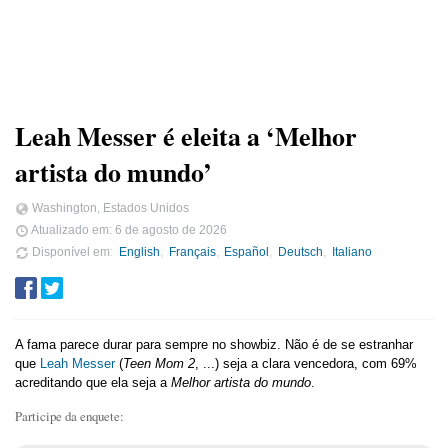
Leah Messer é eleita a ‘Melhor
artista do mundo’
Washington, Estados Unidos
Atualizado em:
6 de agosto de 2026
Disponível em
English
Français
Español
Deutsch
Italiano
A fama parece durar para sempre no showbiz. Não é de se estranhar
que
Leah Messer
(
Teen Mom 2
, ...) seja a clara vencedora, com 69%
acreditando que ela seja a
Melhor artista do mundo
.
Participe da enquete: