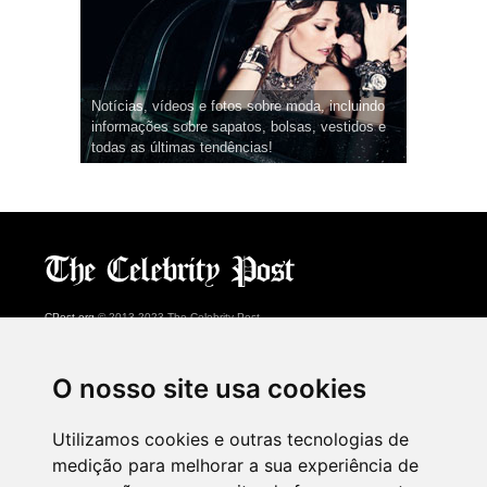
Notícias, vídeos e fotos sobre moda, incluindo
informações sobre sapatos, bolsas, vestidos e
todas as últimas tendências!
CPost.org
© 2013-2023 The Celebrity Post.
Todos os direitos reservados.
Terms of Use
|
Privacy
|
Cookies Policy
(
Centro de preferências
)
O nosso site usa cookies
About Us
Utilizamos cookies e outras tecnologias de
Advertising
medição para melhorar a sua experiência de