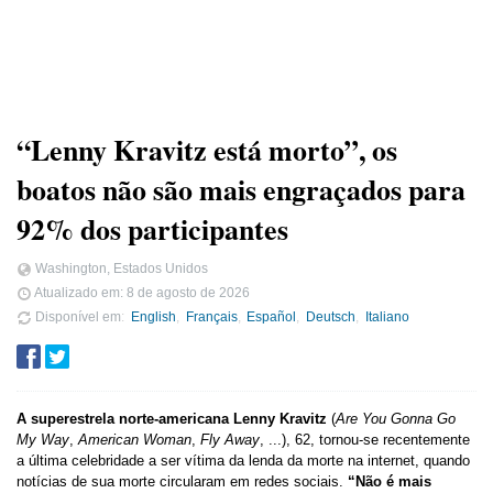
“Lenny Kravitz está morto”, os
boatos não são mais engraçados para
92% dos participantes
Washington, Estados Unidos
Atualizado em:
8 de agosto de 2026
Disponível em
English
Français
Español
Deutsch
Italiano
A superestrela norte-americana Lenny Kravitz
(
Are You Gonna Go
My Way
,
American Woman
,
Fly Away
, ...), 62, tornou-se recentemente
a última celebridade a ser vítima da lenda da morte na internet, quando
notícias de sua morte circularam em redes sociais.
“Não é mais