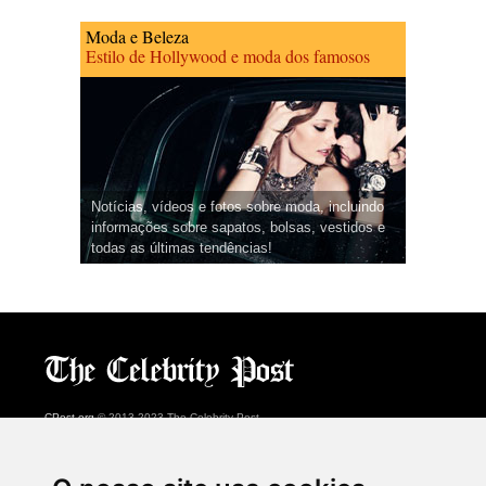
Moda e Beleza
Estilo de Hollywood e moda dos famosos
Notícias, vídeos e fotos sobre moda, incluindo
informações sobre sapatos, bolsas, vestidos e
todas as últimas tendências!
CPost.org
© 2013-2023 The Celebrity Post.
Todos os direitos reservados.
Terms of Use
|
Privacy
|
Cookies Policy
(
Centro de preferências
)