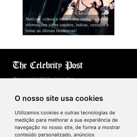
Notícias, vídeos e fotos sobre moda, incluindo
informações sobre sapatos, bolsas, vestidos e
todas as últimas tendências!
CPost.org
© 2013-2023 The Celebrity Post.
Todos os direitos reservados.
Terms of Use
|
Privacy
|
Cookies Policy
(
Centro de preferências
)
O nosso site usa cookies
About Us
Utilizamos cookies e outras tecnologias de
Advertising
medição para melhorar a sua experiência de
Contact Us
navegação no nosso site, de forma a mostrar
conteúdo personalizado, anúncios