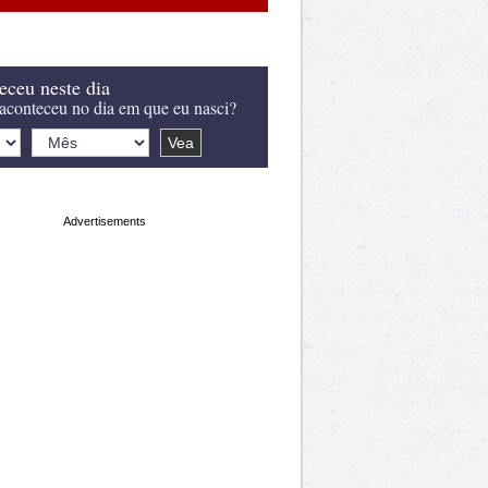
eceu neste dia
aconteceu no dia em que eu nasci?