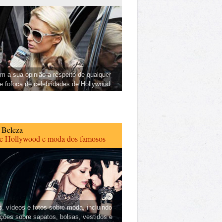
m a sua opinião a respeito de qualquer
 e fofoca de celebridades de Hollywood.
 Beleza
de Hollywood e moda dos famosos
s, vídeos e fotos sobre moda, incluindo
ções sobre sapatos, bolsas, vestidos e