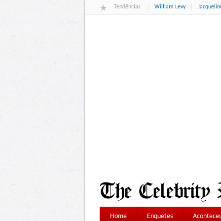
Tendências
William Levy
Jacqueli
Home
Enquetes
Aconteceu