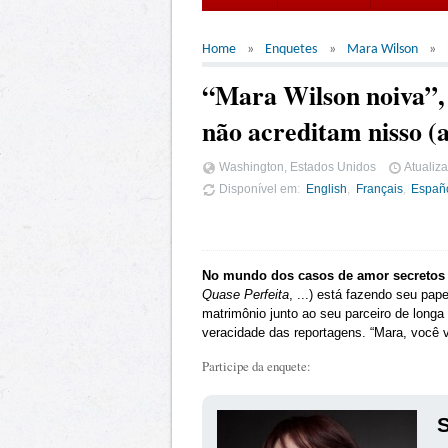
Home
Enquetes
Mara Wilson
“Mara Wilson noiva”,
não acreditam nisso (
Washington, Estados Unidos
Atualiz
Disponível em
English
Français
Españ
No mundo dos casos de amor secretos e
Quase Perfeita
, ...) está fazendo seu pap
matrimônio junto ao seu parceiro de long
veracidade das reportagens. “Mara, você 
Participe da enquete:
S