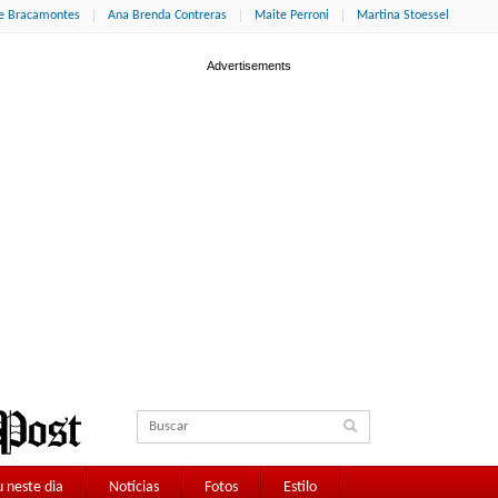
ne Bracamontes
Ana Brenda Contreras
Maite Perroni
Martina Stoessel
 neste dia
Notícias
Fotos
Estilo