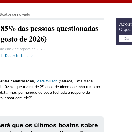
Boatos de noivado
Acont
 85% das pessoas questionadas
O que 
agosto de 2026)
ado em:
7 de agosto de 2026
ol
Deutsch
Italiano
ntre celebridades,
Mara Wilson
(
Matilda
,
Uma Babá
el. Diz-se que a atriz de 39 anos de idade caminha rumo ao
a data, mas permanece de boca fechada a respeito da
vai casar com ele?”
erá que os últimos boatos sobre