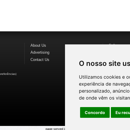
About Us
Follow us o
Advertising
Find us on
F
Contact Us
Watch us o
O nosso site u
preferências
)
Utilizamos cookies e o
experiência de navega
personalizado, anúncios
de onde vêm os visitan
Concordo
Eu rec
page served in 0.023s (1,1)