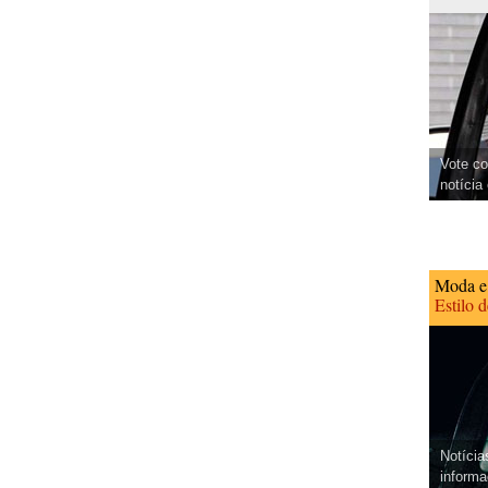
Vote co
notícia
Moda e
Estilo 
Notícia
informa