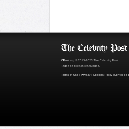
CPost.org
© 2013-2023 The Celebrity Post.
Todos os direitos reservados.
Terms of Use
|
Privacy
|
Cookies Policy
(
Centro de 