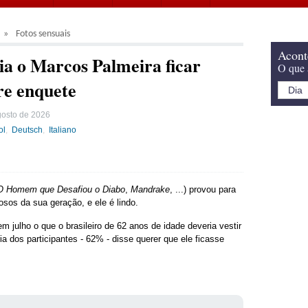
Fotos sensuais
Acont
a o Marcos Palmeira ficar
O que 
re enquete
gosto de 2026
ol
Deutsch
Italiano
O Homem que Desafiou o Diabo
,
Mandrake
, ...) provou para
osos da sua geração, e ele é lindo.
julho o que o brasileiro de 62 anos de idade deveria vestir
ia dos participantes - 62% - disse querer que ele ficasse