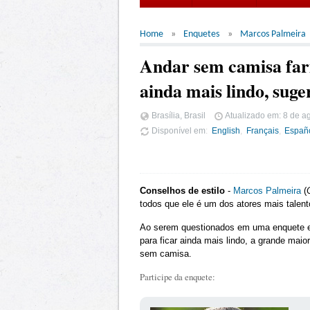
Home
Enquetes
Marcos Palmeira
Andar sem camisa fari
ainda mais lindo, suge
Brasília, Brasil
Atualizado em:
8 de a
Disponível em
English
Français
Españ
Conselhos de estilo
-
Marcos Palmeira
(
todos que ele é um dos atores mais talent
Ao serem questionados em uma enquete em 
para ficar ainda mais lindo, a grande maior
sem camisa.
Participe da enquete: