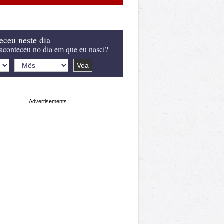
eceu neste dia
aconteceu no dia em que eu nasci?