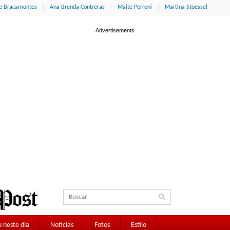
ne Bracamontes
Ana Brenda Contreras
Maite Perroni
Martina Stoessel
 neste dia
Notícias
Fotos
Estilo