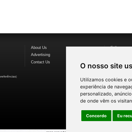
About Us
Follow us o
Advertising
Find us on
F
Contact Us
Watch us o
O nosso site u
preferências
)
Utilizamos cookies e o
experiência de navega
personalizado, anúncios
de onde vêm os visitan
Concordo
Eu rec