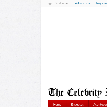
Tendências
William Levy
Jacqueli
Home
Enquetes
Aconteceu