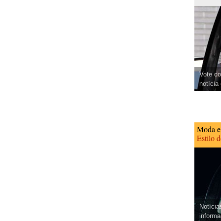
Vote co
notícia
Moda e
Estilo 
Notícia
informa