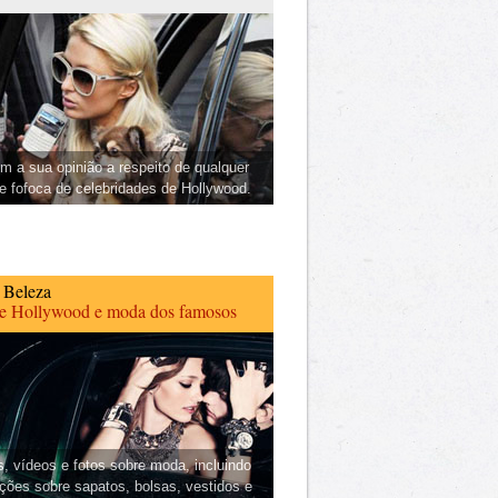
m a sua opinião a respeito de qualquer
 e fofoca de celebridades de Hollywood.
 Beleza
de Hollywood e moda dos famosos
s, vídeos e fotos sobre moda, incluindo
ções sobre sapatos, bolsas, vestidos e