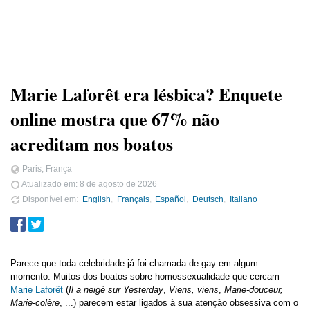
Marie Laforêt era lésbica? Enquete
online mostra que 67% não
acreditam nos boatos
Paris, França
Atualizado em:
8 de agosto de 2026
Disponível em
English
Français
Español
Deutsch
Italiano
Parece que toda celebridade já foi chamada de gay em algum
momento. Muitos dos boatos sobre homossexualidade que cercam
Marie Laforêt
(
Il a neigé sur Yesterday
,
Viens, viens
,
Marie-douceur,
Marie-colère
, ...) parecem estar ligados à sua atenção obsessiva com o