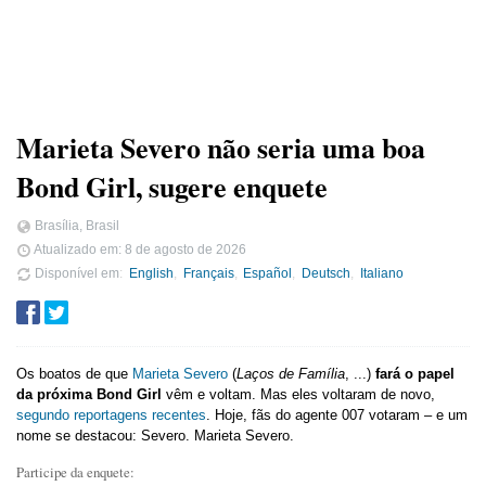
Marieta Severo não seria uma boa
Bond Girl, sugere enquete
Brasília, Brasil
Atualizado em:
8 de agosto de 2026
Disponível em
English
Français
Español
Deutsch
Italiano
Os boatos de que
Marieta Severo
(
Laços de Família
, ...)
fará o papel
da próxima Bond Girl
vêm e voltam. Mas eles voltaram de novo,
segundo reportagens recentes
. Hoje, fãs do agente 007 votaram – e um
nome se destacou: Severo. Marieta Severo.
Participe da enquete: