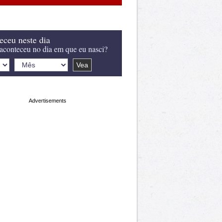
eceu neste dia
aconteceu no dia em que eu nasci?