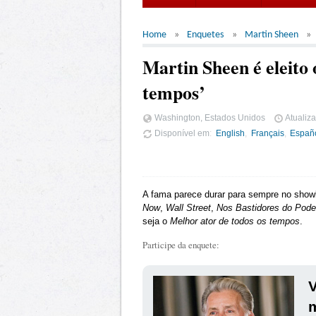
Home
Enquetes
Martin Sheen
Martin Sheen é eleito 
tempos’
Washington, Estados Unidos
Atualiz
Disponível em
English
Français
Españ
A fama parece durar para sempre no show
Now
,
Wall Street
,
Nos Bastidores do Pode
seja o
Melhor ator de todos os tempos
.
Participe da enquete:
V
m