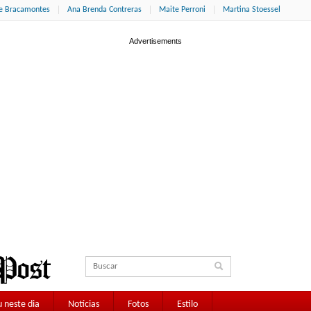
ne Bracamontes
Ana Brenda Contreras
Maite Perroni
Martina Stoessel
 neste dia
Notícias
Fotos
Estilo