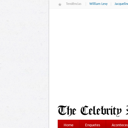
Tendências
William Levy
Jacqueli
Home
Enquetes
Aconteceu