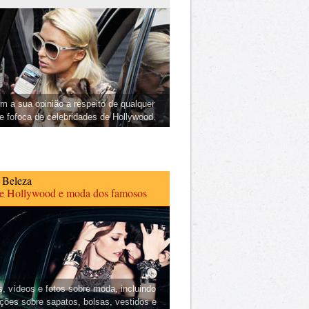
m a sua opinião a respeito de qualquer
 e fofoca de celebridades de Hollywood.
 Beleza
de Hollywood e moda dos famosos
s, vídeos e fotos sobre moda, incluindo
ções sobre sapatos, bolsas, vestidos e