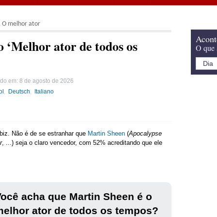
O melhor ator
Acont
o ‘Melhor ator de todos os
O que 
ado em:
8 de agosto de 2026
ol
Deutsch
Italiano
biz. Não é de se estranhar que
Martin Sheen
(
Apocalypse
r
, ...) seja o claro vencedor, com 52% acreditando que ele
ocê acha que Martin Sheen é o
elhor ator de todos os tempos?