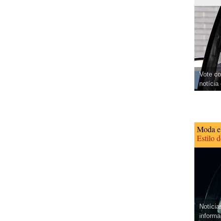
Vote co
notícia
Moda e
Estilo 
Notícia
informa