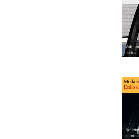
Vote co
notícia
Moda e
Estilo 
Notícia
informa