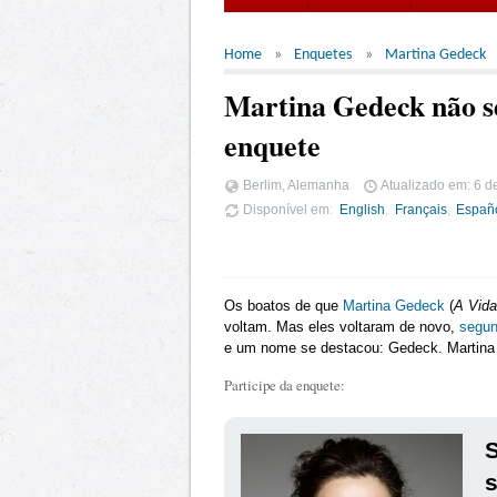
Home
Enquetes
Martina Gedeck
Martina Gedeck não s
enquete
Berlim, Alemanha
Atualizado em:
6 d
Disponível em
English
Français
Españ
Os boatos de que
Martina Gedeck
(
A Vida
voltam. Mas eles voltaram de novo,
segun
e um nome se destacou: Gedeck. Martina
Participe da enquete:
S
s