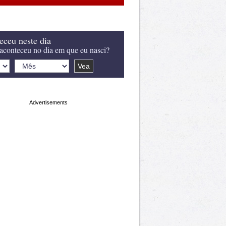
eceu neste dia
aconteceu no dia em que eu nasci?