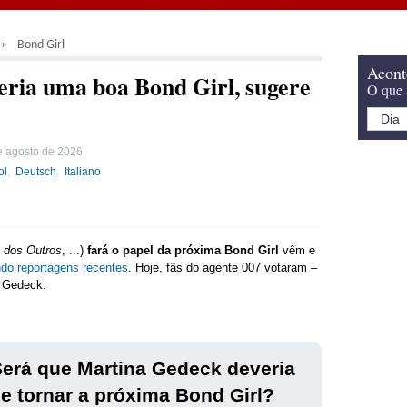
Bond Girl
Acont
eria uma boa Bond Girl, sugere
O que 
e agosto de 2026
ol
Deutsch
Italiano
 dos Outros
, ...)
fará o papel da próxima Bond Girl
vêm e
do reportagens recentes
. Hoje, fãs do agente 007 votaram –
 Gedeck.
erá que Martina Gedeck deveria
e tornar a próxima Bond Girl?