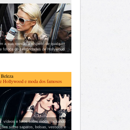
m a sua opinião a respeito de qualquer
 e fofoca de celebridades de Hollywood.
 Beleza
de Hollywood e moda dos famosos
s, vídeos e fotos sobre moda, incluindo
ções sobre sapatos, bolsas, vestidos e