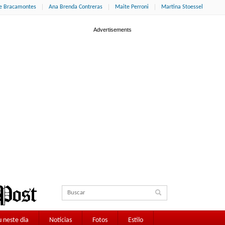
ne Bracamontes
Ana Brenda Contreras
Maite Perroni
Martina Stoessel
 neste dia
Notícias
Fotos
Estilo