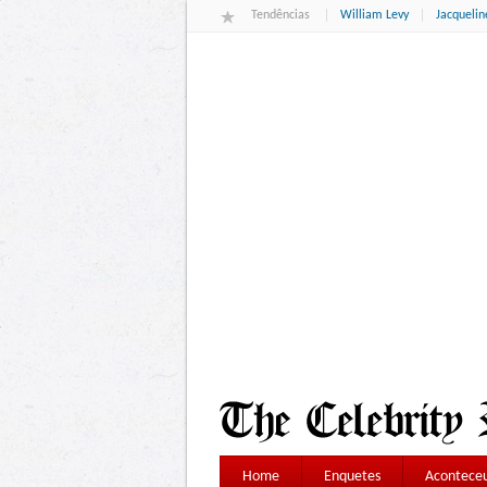
Tendências
William Levy
Jacqueli
Home
Enquetes
Aconteceu