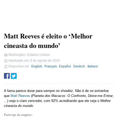
Matt Reeves é eleito o ‘Melhor
cineasta do mundo’
Washington, Estados Unidos
Atualizado em:
8 de agosto de 2026
Disponível em
English
Français
Español
Deutsch
Italiano
A fama parece durar para sempre no showbiz. Não é de se estranhar
que
Matt Reeves
(
Planeta dos Macacos: O Confronto
,
Deixe-me Entrar
,
...) seja o claro vencedor, com 82% acreditando que ele seja o
Melhor
cineasta do mundo
.
Participe da enquete: