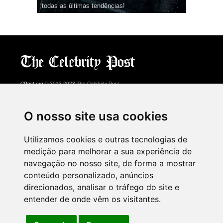
todas as últimas tendências!
CPost.org
© 2013-2023 The Celebrity Post.
Todos os direitos reservados.
Terms of Use
|
Privacy
|
Cookies Policy
(
Centro de preferências
)
O nosso site usa cookies
About Us
Utilizamos cookies e outras tecnologias de
Advertising
medição para melhorar a sua experiência de
Contact Us
navegação no nosso site, de forma a mostrar
conteúdo personalizado, anúncios
direcionados, analisar o tráfego do site e
Follow us on
Twitter
entender de onde vêm os visitantes.
Find us on
Facebook
Watch us on
YouTube