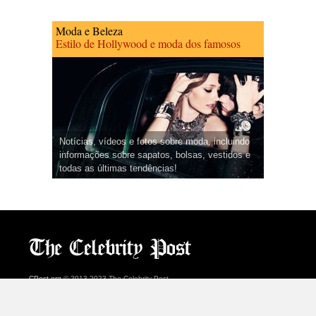
Moda e Beleza
Estilo de Hollywood e moda dos famosos
Notícias, vídeos e fotos sobre moda, incluindo
informações sobre sapatos, bolsas, vestidos e
todas as últimas tendências!
CPost.org
© 2013-2023 The Celebrity Post.
Todos os direitos reservados.
Terms of Use
|
Privacy
|
Cookies Policy
(
Centro de preferências
)