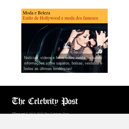
Moda e Beleza
Estilo de Hollywood e moda dos famosos
Notícias, vídeos e fotos sobre moda, incluindo
informações sobre sapatos, bolsas, vestidos e
todas as últimas tendências!
CPost.org
© 2013-2023 The Celebrity Post.
Todos os direitos reservados.
Terms of Use
|
Privacy
|
Cookies Policy
(
Centro de preferências
)