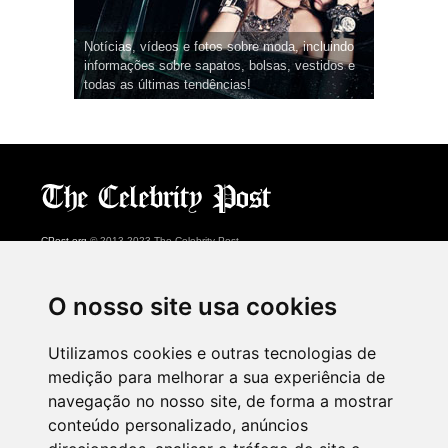
Notícias, vídeos e fotos sobre moda, incluindo
informações sobre sapatos, bolsas, vestidos e
todas as últimas tendências!
CPost.org
© 2013-2023 The Celebrity Post.
Todos os direitos reservados.
Terms of Use
|
Privacy
|
Cookies Policy
(
Centro de preferências
)
O nosso site usa cookies
About Us
Utilizamos cookies e outras tecnologias de
Advertising
medição para melhorar a sua experiência de
Contact Us
navegação no nosso site, de forma a mostrar
conteúdo personalizado, anúncios