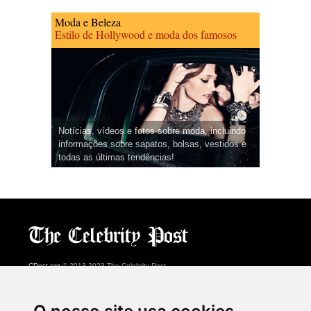
Moda e Beleza
Estilo de Hollywood e moda dos famosos
Notícias, vídeos e fotos sobre moda, incluindo
informações sobre sapatos, bolsas, vestidos e
todas as últimas tendências!
CPost.org
© 2013-2023 The Celebrity Post.
Todos os direitos reservados.
Terms of Use
|
Privacy
|
Cookies Policy
(
Centro de preferências
)