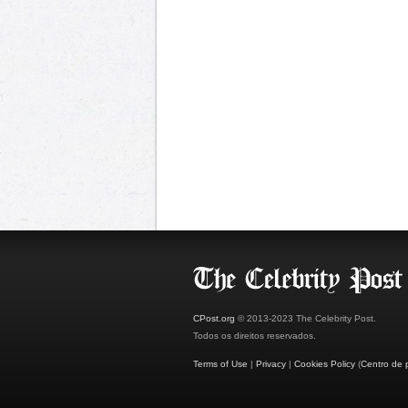
CPost.org
© 2013-2023 The Celebrity Post.
Todos os direitos reservados.
Terms of Use
|
Privacy
|
Cookies Policy
(
Centro de 