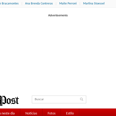
ne Bracamontes
Ana Brenda Contreras
Maite Perroni
Martina Stoessel
 neste dia
Notícias
Fotos
Estilo