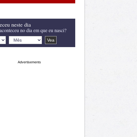
eceu neste dia
aconteceu no dia em que eu nasci?