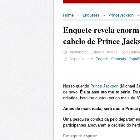
Home
Enquetes
Prince Jackson
Enquete revela enorme
cabelo de Prince Jack
Washington, Estados Unidos
Atualiz
Disponível em
English
Français
Españ
Nosso querido
Prince Jackson
(Michael Ja
de novo.
É um assunto muito sério.
Da ú
drástica, isso lhe custou pouco mais de 80
Antes de mais nada, será que o Prince
Uma pesquisa conduzida pelo departament
participantes aprovaram a decisão do herd
Participe da enquete: