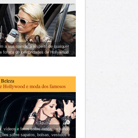
m a sua opinião a respeito de qualquer
 e fofoca de celebridades de Hollywood.
 Beleza
de Hollywood e moda dos famosos
s, vídeos e fotos sobre moda, incluindo
ções sobre sapatos, bolsas, vestidos e