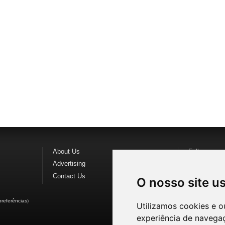
About Us
Follow us o
Advertising
Find us on
F
Contact Us
Watch us o
O nosso site u
preferências
)
Utilizamos cookies e o
experiência de navega