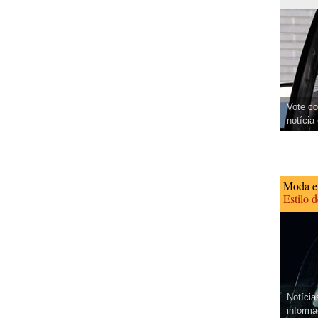
Vote co
notícia
Moda e
Estilo 
Notícia
informa