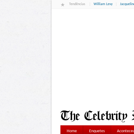
Tendências
William Levy
Jacqueli
Home
Enquetes
Aconteceu