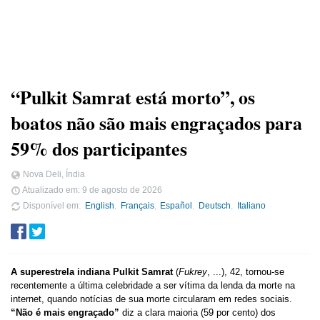
“Pulkit Samrat está morto”, os
boatos não são mais engraçados para
59% dos participantes
Nova Deli, Índia
Atualizado em:
9 de agosto de 2026
Disponível em
English
Français
Español
Deutsch
Italiano
A superestrela indiana Pulkit Samrat
(
Fukrey
, ...), 42, tornou-se
recentemente a última celebridade a ser vítima da lenda da morte na
internet, quando notícias de sua morte circularam em redes sociais.
“Não é mais engraçado”
diz a clara maioria (59 por cento) dos