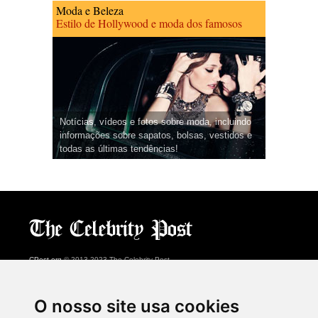
Moda e Beleza
Estilo de Hollywood e moda dos famosos
Notícias, vídeos e fotos sobre moda, incluindo
informações sobre sapatos, bolsas, vestidos e
todas as últimas tendências!
CPost.org
© 2013-2023 The Celebrity Post.
Todos os direitos reservados.
Terms of Use
|
Privacy
|
Cookies Policy
(
Centro de preferências
)
O nosso site usa cookies