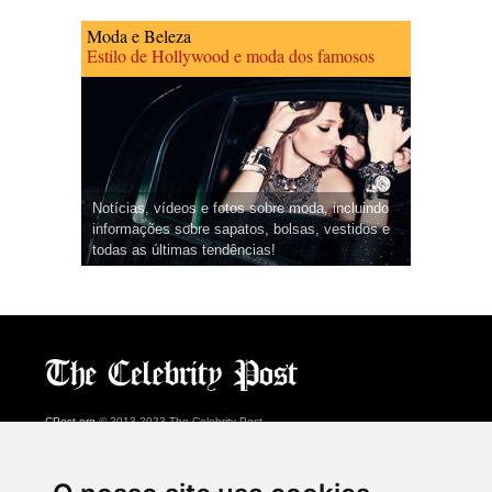
Moda e Beleza
Estilo de Hollywood e moda dos famosos
Notícias, vídeos e fotos sobre moda, incluindo
informações sobre sapatos, bolsas, vestidos e
todas as últimas tendências!
CPost.org
© 2013-2023 The Celebrity Post.
Todos os direitos reservados.
Terms of Use
|
Privacy
|
Cookies Policy
(
Centro de preferências
)