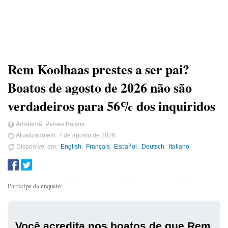
Rem Koolhaas prestes a ser pai?
Boatos de agosto de 2026 não são
verdadeiros para 56% dos inquiridos
Amsterdã, Países Baixos
Atualizado em:
7 de agosto de 2026
Disponível em
English
Français
Español
Deutsch
Italiano
Participe da enquete:
Você acredita nos boatos de que Rem