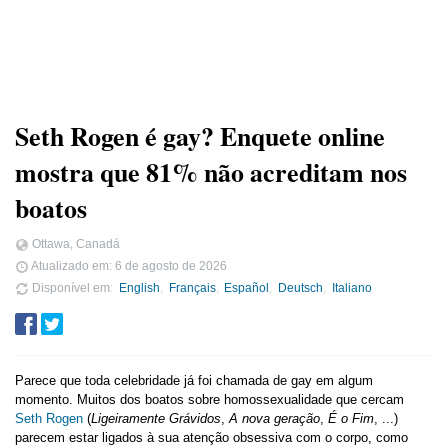
Seth Rogen é gay? Enquete online
mostra que 81% não acreditam nos
boatos
Ottawa, Canadá
Atualizado em:
6 de agosto de 2026
Disponível em
English
Français
Español
Deutsch
Italiano
Parece que toda celebridade já foi chamada de gay em algum
momento. Muitos dos boatos sobre homossexualidade que cercam
Seth Rogen
(
Ligeiramente Grávidos
,
A nova geração
,
É o Fim
, ...)
parecem estar ligados à sua atenção obsessiva com o corpo, como