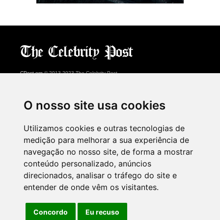
CPost.org
© 2013-2023 The Celebrity Post.
Todos os direitos reservados.
Terms of Use
|
Privacy
|
Cookies Policy
(
Centro de preferências
)
O nosso site usa cookies
About Us
Utilizamos cookies e outras tecnologias de
Advertising
medição para melhorar a sua experiência de
Contact Us
navegação no nosso site, de forma a mostrar
conteúdo personalizado, anúncios
direcionados, analisar o tráfego do site e
Follow us on
Twitter
entender de onde vêm os visitantes.
Find us on
Facebook
Watch us on
YouTube
Concordo
Eu recuso