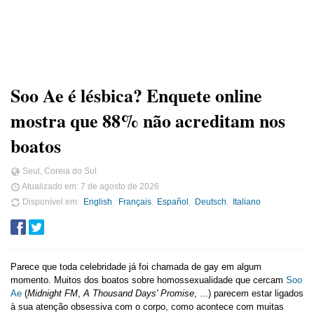
Soo Ae é lésbica? Enquete online
mostra que 88% não acreditam nos
boatos
Seul, Coreia do Sul
Atualizado em:
7 de agosto de 2026
Disponível em
English
Français
Español
Deutsch
Italiano
Parece que toda celebridade já foi chamada de gay em algum
momento. Muitos dos boatos sobre homossexualidade que cercam
Soo
Ae
(
Midnight FM
,
A Thousand Days' Promise
, ...) parecem estar ligados
à sua atenção obsessiva com o corpo, como acontece com muitas