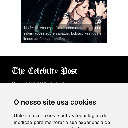
Notícias, vídeos e fotos sobre moda, incluindo
informações sobre sapatos, bolsas, vestidos e
todas as últimas tendências!
CPost.org
© 2013-2023 The Celebrity Post.
Todos os direitos reservados.
Terms of Use
|
Privacy
|
Cookies Policy
(
Centro de preferências
)
O nosso site usa cookies
About Us
Utilizamos cookies e outras tecnologias de
Advertising
medição para melhorar a sua experiência de