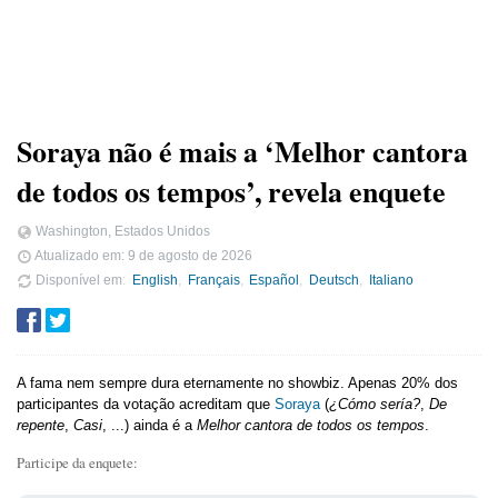
Soraya não é mais a ‘Melhor cantora
de todos os tempos’, revela enquete
Washington, Estados Unidos
Atualizado em:
9 de agosto de 2026
Disponível em
English
Français
Español
Deutsch
Italiano
A fama nem sempre dura eternamente no showbiz. Apenas 20% dos
participantes da votação acreditam que
Soraya
(
¿Cómo sería?
,
De
repente
,
Casi
, ...) ainda é a
Melhor cantora de todos os tempos
.
Participe da enquete: