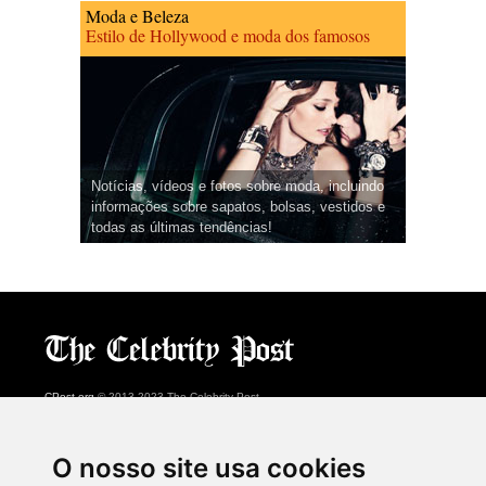
Moda e Beleza
Estilo de Hollywood e moda dos famosos
Notícias, vídeos e fotos sobre moda, incluindo
informações sobre sapatos, bolsas, vestidos e
todas as últimas tendências!
CPost.org
© 2013-2023 The Celebrity Post.
Todos os direitos reservados.
Terms of Use
|
Privacy
|
Cookies Policy
(
Centro de preferências
)
O nosso site usa cookies