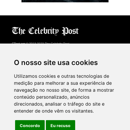
CPost.org
© 2013-2023 The Celebrity Post.
Todos os direitos reservados.
Terms of Use
|
Privacy
|
Cookies Policy
(
Centro de preferências
)
O nosso site usa cookies
About Us
Utilizamos cookies e outras tecnologias de
Advertising
medição para melhorar a sua experiência de
Contact Us
navegação no nosso site, de forma a mostrar
conteúdo personalizado, anúncios
direcionados, analisar o tráfego do site e
Follow us on
Twitter
entender de onde vêm os visitantes.
Find us on
Facebook
Watch us on
YouTube
Concordo
Eu recuso