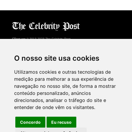
CPost.org
© 2013-2023 The Celebrity Post.
Todos os direitos reservados.
Terms of Use
|
Privacy
|
Cookies Policy
(
Centro de preferências
)
O nosso site usa cookies
About Us
Utilizamos cookies e outras tecnologias de
Advertising
medição para melhorar a sua experiência de
Contact Us
navegação no nosso site, de forma a mostrar
conteúdo personalizado, anúncios
direcionados, analisar o tráfego do site e
Follow us on
Twitter
entender de onde vêm os visitantes.
Find us on
Facebook
Watch us on
YouTube
Concordo
Eu recuso