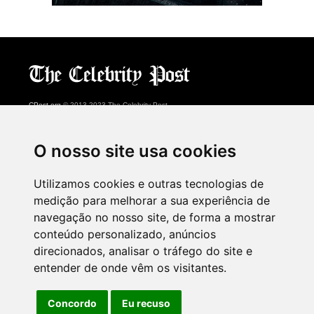
CPost.org
© 2013-2023 The Celebrity Post.
Todos os direitos reservados.
Terms of Use
|
Privacy
|
Cookies Policy
(
Centro de preferências
)
O nosso site usa cookies
About Us
Utilizamos cookies e outras tecnologias de
Advertising
medição para melhorar a sua experiência de
Contact Us
navegação no nosso site, de forma a mostrar
conteúdo personalizado, anúncios
direcionados, analisar o tráfego do site e
Follow us on
Twitter
entender de onde vêm os visitantes.
Find us on
Facebook
Watch us on
YouTube
Concordo
Eu recuso