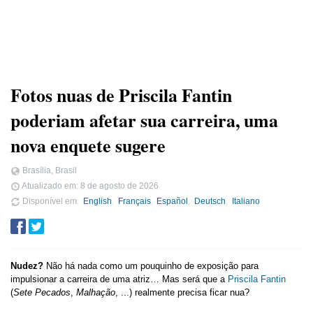
Fotos nuas de Priscila Fantin
poderiam afetar sua carreira, uma
nova enquete sugere
Brasília, Brasil
Atualizado em:
8 de agosto de 2026
Disponível em
English
Français
Español
Deutsch
Italiano
Nudez?
Não há nada como um pouquinho de exposição para
impulsionar a carreira de uma atriz… Mas será que a
Priscila Fantin
(
Sete Pecados
,
Malhação
, ...) realmente precisa ficar nua?