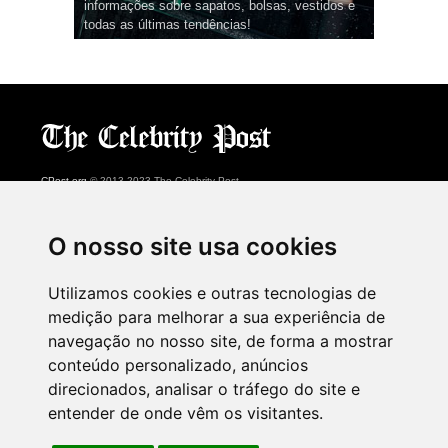
informações sobre sapatos, bolsas, vestidos e
todas as últimas tendências!
CPost.org
© 2013-2023 The Celebrity Post.
Todos os direitos reservados.
Terms of Use
|
Privacy
|
Cookies Policy
(
Centro de preferências
)
O nosso site usa cookies
About Us
Utilizamos cookies e outras tecnologias de
Advertising
medição para melhorar a sua experiência de
Contact Us
navegação no nosso site, de forma a mostrar
conteúdo personalizado, anúncios
direcionados, analisar o tráfego do site e
Follow us on
Twitter
entender de onde vêm os visitantes.
Find us on
Facebook