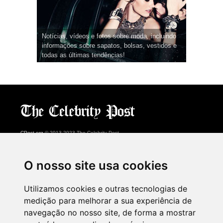
Notícias, vídeos e fotos sobre moda, incluindo
informações sobre sapatos, bolsas, vestidos e
todas as últimas tendências!
CPost.org
© 2013-2023 The Celebrity Post.
Todos os direitos reservados.
Terms of Use
|
Privacy
|
Cookies Policy
(
Centro de preferências
)
O nosso site usa cookies
About Us
Utilizamos cookies e outras tecnologias de
Advertising
medição para melhorar a sua experiência de
Contact Us
navegação no nosso site, de forma a mostrar