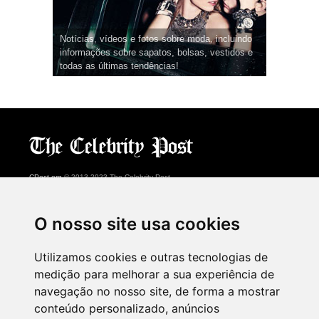
Notícias, vídeos e fotos sobre moda, incluindo
informações sobre sapatos, bolsas, vestidos e
todas as últimas tendências!
CPost.org
© 2013-2023 The Celebrity Post.
Todos os direitos reservados.
Terms of Use
|
Privacy
|
Cookies Policy
(
Centro de preferências
)
O nosso site usa cookies
About Us
Utilizamos cookies e outras tecnologias de
Advertising
medição para melhorar a sua experiência de
Contact Us
navegação no nosso site, de forma a mostrar
conteúdo personalizado, anúncios