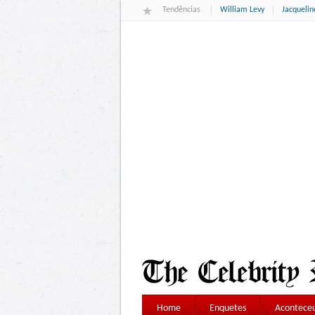
Tendências
William Levy
Jacqueli
Home
Enquetes
Aconteceu