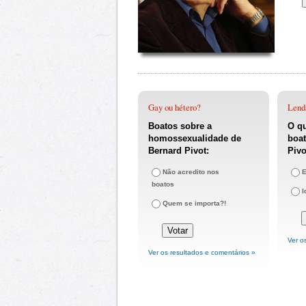
Gay ou hétero?
Lend
Boatos sobre a
O q
homossexualidade de
boat
Bernard Pivot:
Pivo
Não acredito nos
E
boatos
I
Quem se importa?!
Ver o
Ver os resultados e comentários »