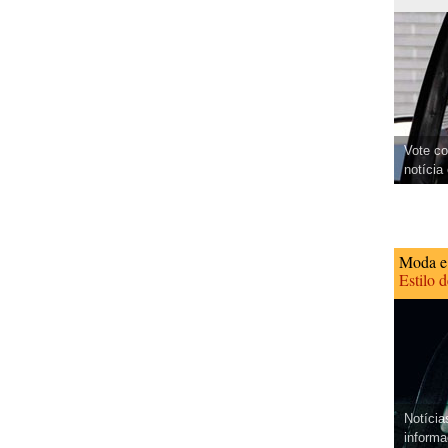
Vote co
notícia
Moda e
Estilo 
Notícia
informa