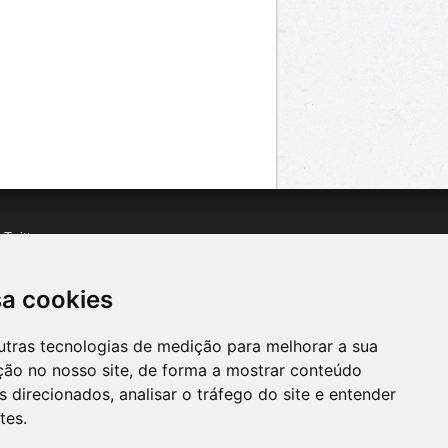
n
Twitter
acebook
n
YouTube
sa cookies
utras tecnologias de medição para melhorar a sua
ção no nosso site, de forma a mostrar conteúdo
 direcionados, analisar o tráfego do site e entender
tes.