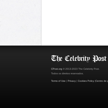
CPost.org
© 2013-2023 The Celebrity Post.
Todos os direitos reservados.
Terms of Use
|
Privacy
|
Cookies Policy
(
Centro de 