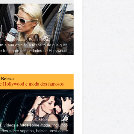
m a sua opinião a respeito de qualquer
 e fofoca de celebridades de Hollywood.
 Beleza
de Hollywood e moda dos famosos
s, vídeos e fotos sobre moda, incluindo
ções sobre sapatos, bolsas, vestidos e