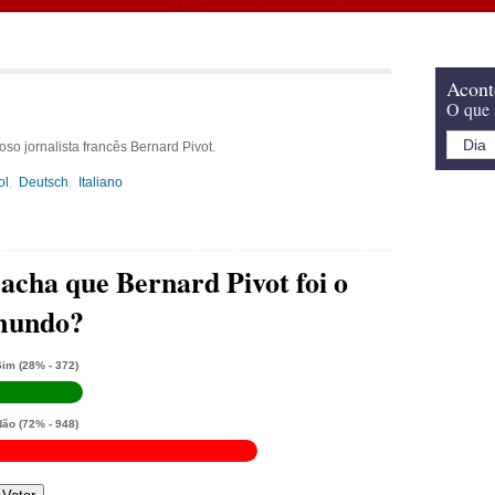
Acont
O que 
so jornalista francês Bernard Pivot.
ol
Deutsch
Italiano
acha que Bernard Pivot foi o
 mundo?
Sim
(28% - 372)
Não
(72% - 948)