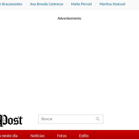
ne Bracamontes
Ana Brenda Contreras
Maite Perroni
Martina Stoessel
 neste dia
Notícias
Fotos
Estilo