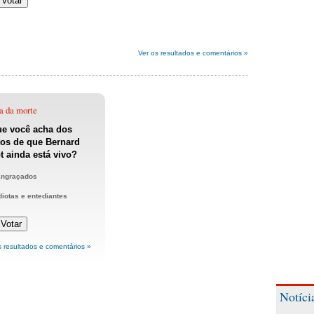
Ver os resultados e comentários »
a da morte
ue você acha dos
os de que Bernard
t ainda está vivo?
ngraçados
diotas e entediantes
s resultados e comentários »
Notíci