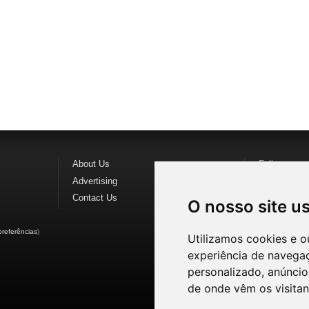
About Us
Follow us o
Advertising
Find us on
F
Contact Us
Watch us o
O nosso site u
preferências
)
Utilizamos cookies e o
experiência de navega
personalizado, anúncios
de onde vêm os visitan