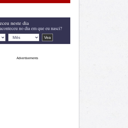
eceu neste dia
aconteceu no dia em que eu nasci?