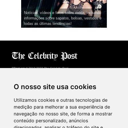
Notícias, vídeos e fotos sobre moda, incluindo
informações sobre sapatos, bolsas, vestidos e
todas as últimas tendências!
CPost.org
© 2013-2023 The Celebrity Post.
Todos os direitos reservados.
Terms of Use
|
Privacy
|
Cookies Policy
(
Centro de preferências
)
O nosso site usa cookies
About Us
Utilizamos cookies e outras tecnologias de
Advertising
medição para melhorar a sua experiência de
Contact Us
navegação no nosso site, de forma a mostrar
conteúdo personalizado, anúncios
direcionados, analisar o tráfego do site e