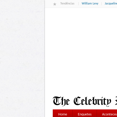
Tendências
William Levy
Jacqueli
Home
Enquetes
Aconteceu