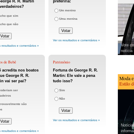
eorge R. R. Martin
preferiria:
verdadeiros?
Um menino
cho que sim
Uma menina
cho que não
Ver os resultados e comentários »
Vote co
s resultados e comentários »
notícia
os de Bebê
Patrimônio
 acredita nos boatos
Fortuna de George R. R.
ue George R. R.
Martin: Ele vale a pena
Moda e
in vai ser pai?
tudo isso?
Estilo 
oderiam ser
Sim
adeiros
Não
rovavelmente são
os
Ver os resultados e comentários »
Notícia
informa
s resultados e comentários »