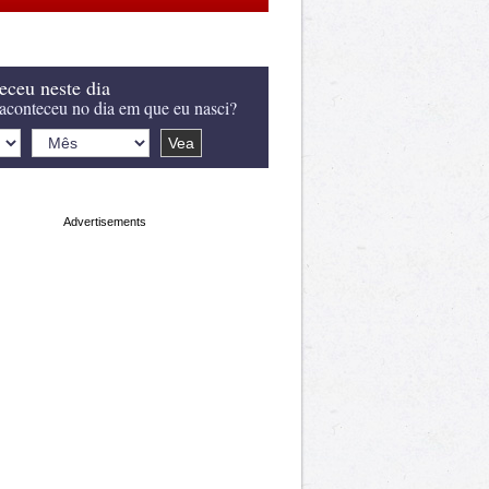
eceu neste dia
aconteceu no dia em que eu nasci?