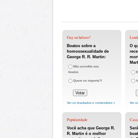
Gay ou hétero?
Lend
Boatos sobre a
O q
homossexualidade de
rece
George R. R. Martin:
mort
Mart
Não acredito nos
boatos
E
Quem se importa?!
I
Ver os resultados e comentários »
Ver o
Popularidade
Casa
Você acha que George R.
Será
R. Martin é o melhor
boat