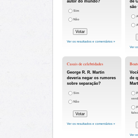
autor do mundo?
de G
são 
Sim
A
Não
A
Ver os resultados e comentários »
Ver o
Casais de celebridades
Boat
George R. R. Martin
Você
deveria negar os rumores
de q
sobre separação?
Mart
Sim
P
verd
Não
P
fals
Ver os resultados e comentários »
Ver o