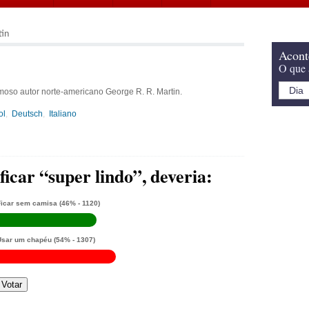
tin
Acont
O que 
amoso autor norte-americano George R. R. Martin.
ol
Deutsch
Italiano
ficar “super lindo”, deveria:
Ficar sem camisa
(46% - 1120)
Usar um chapéu
(54% - 1307)