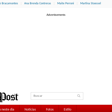
ne Bracamontes
Ana Brenda Contreras
Maite Perroni
Martina Stoessel
 neste dia
Notícias
Fotos
Estilo