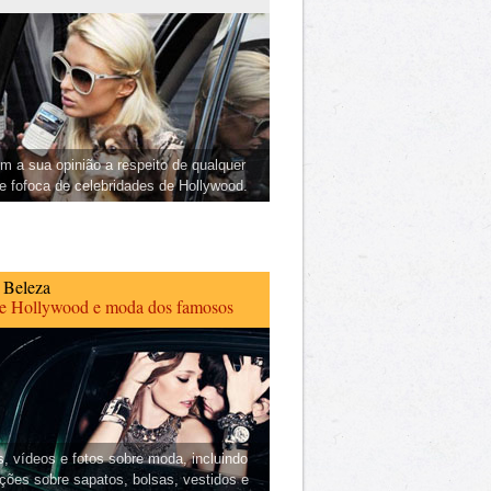
m a sua opinião a respeito de qualquer
 e fofoca de celebridades de Hollywood.
 Beleza
de Hollywood e moda dos famosos
s, vídeos e fotos sobre moda, incluindo
ções sobre sapatos, bolsas, vestidos e