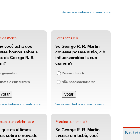
Ver os resultados e comentários »
a da morte
Fotos sensuais
ue você acha dos
Se George R. R. Martin
ntes boatos sobre a
dovesse posare nudo, ciò
e de George R. R.
influenzerebbe la sua
in?
carriera?
ngraçados
Provavelmente
diotas e entediantes
Não necessariamente
s resultados e comentários »
Ver os resultados e comentários »
mento de celebridade
Menino ou menina?
 que os últimos
Se George R. R. Martin
Notíci
os sobre o noivado
tivesse um bebê, você